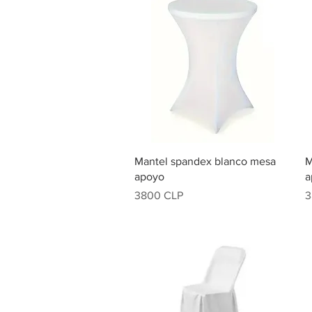
Vista rápida
Mantel spandex blanco mesa
M
apoyo
a
Precio
P
3800 CLP
3