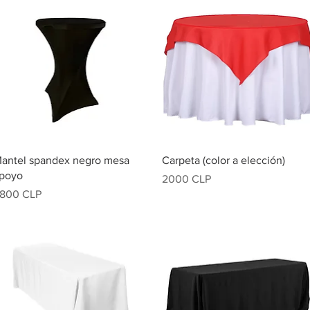
Vista rápida
Vista rápida
antel spandex negro mesa
Carpeta (color a elección)
poyo
Precio
2000 CLP
recio
800 CLP