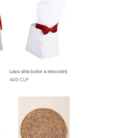
Vista rápida
Lazo silla (color a elección)
Precio
400 CLP