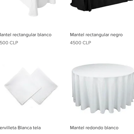
Vista rápida
Vista rápida
antel rectangular blanco
Mantel rectangular negro
recio
Precio
500 CLP
4500 CLP
Vista rápida
Vista rápida
ervilleta Blanca tela
Mantel redondo blanco