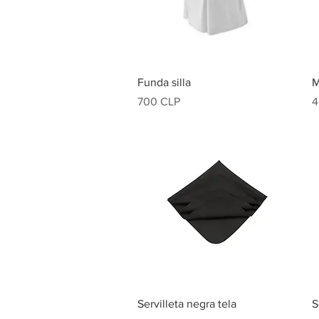
Vista rápida
Funda silla
M
Precio
P
700 CLP
4
Vista rápida
Servilleta negra tela
S