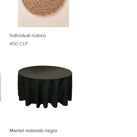
Vista rápida
Individual rústico
Precio
450 CLP
Vista rápida
Mantel redondo negro