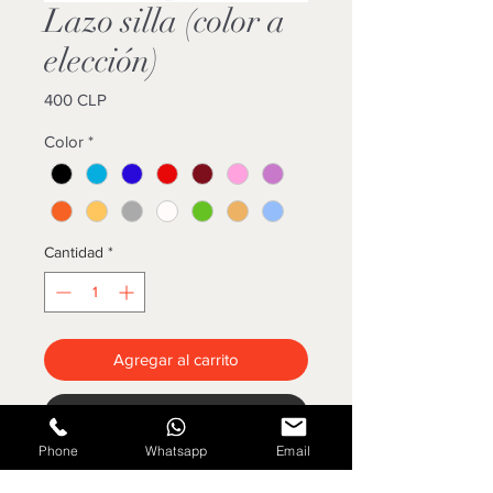
Lazo silla (color a
elección)
Precio
400 CLP
Color
*
Cantidad
*
Agregar al carrito
Cotizar
Phone
Whatsapp
Email
Lazo para silla