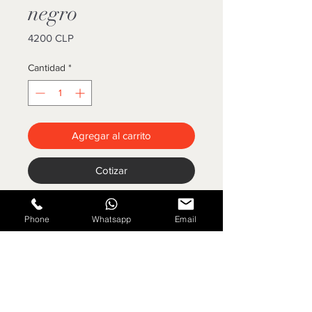
negro
Precio
4200 CLP
Cantidad
*
Agregar al carrito
Cotizar
Mantel negro redondo 3 metros
Phone
Whatsapp
Email
Tela : Bistrectch