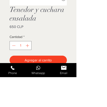
Tenedor y cuchara
ensalada
Precio
650 CLP
Cantidad
*
Agregar al carrito
Cotizar
Phone
Whatsapp
Email