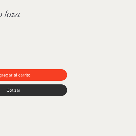
o loza
regar al carrito
Cotizar