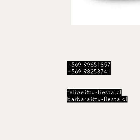
+569 99651857
+569 98253741
felipe@tu-fiesta.cl
barbara@tu-fiesta.cl