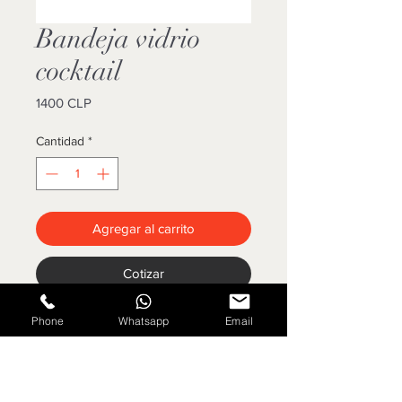
Bandeja vidrio
cocktail
Precio
1400 CLP
Cantidad
*
Agregar al carrito
Cotizar
Phone
Whatsapp
Email
Bandeja cuadrada 36x36 cm. 4
compartimentos.