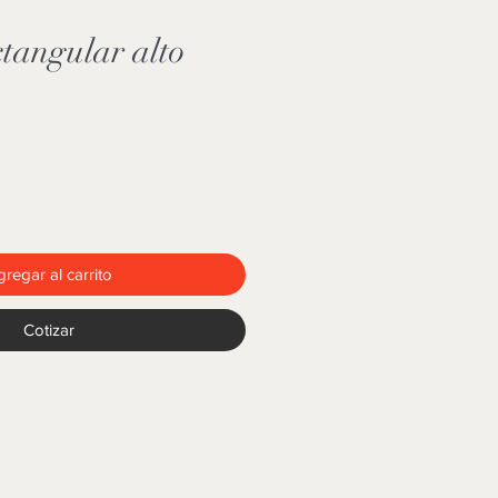
ctangular alto
regar al carrito
Cotizar