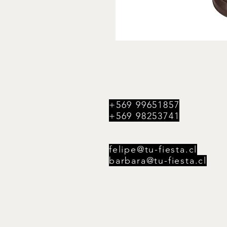
+569 99651857
+569 98253741
felipe@tu-fiesta.cl
barbara@tu-fiesta.cl