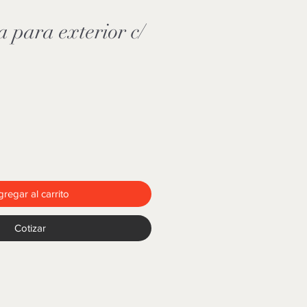
a para exterior c/
regar al carrito
Cotizar