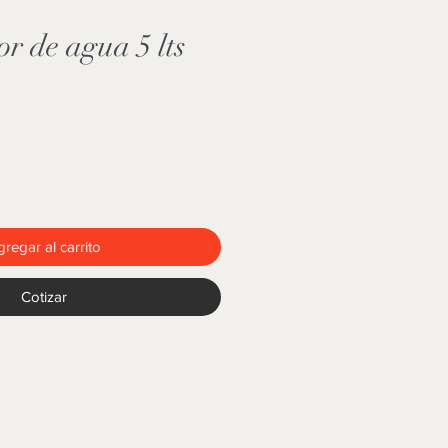
r de agua 5 lts
regar al carrito
Cotizar