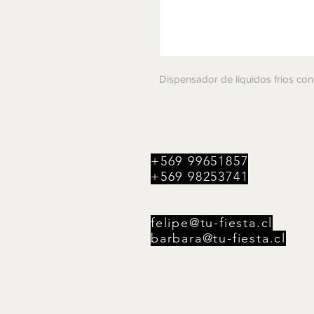
Dispensador de líquidos frios con 
+569 99651857
+569 98253741
felipe@tu-fiesta.cl
barbara@tu-fiesta.cl