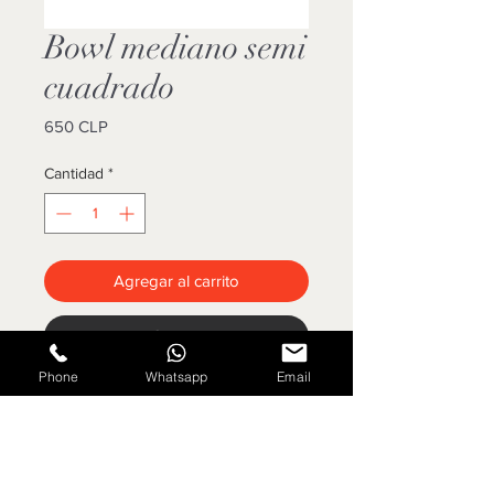
Bowl mediano semi
cuadrado
Precio
650 CLP
Cantidad
*
Agregar al carrito
Cotizar
Phone
Whatsapp
Email
Tamaño: 17*17 cms