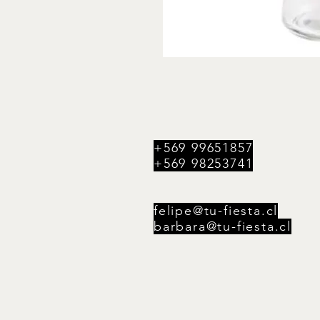
+569 99651857
+569 98253741
felipe@tu-fiesta.cl
barbara@tu-fiesta.cl