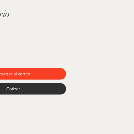
rio
regar al carrito
Cotizar