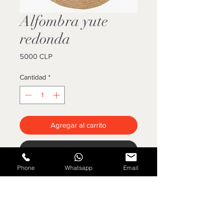
Alfombra yute
redonda
Precio
5000 CLP
Cantidad
*
Agregar al carrito
Cotizar
Phone
Whatsapp
Email
150 cms diametro