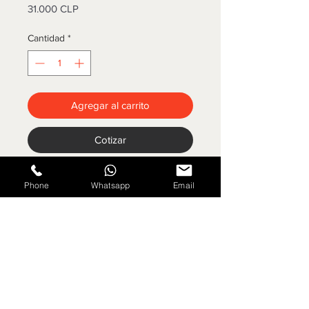
Precio
31.000 CLP
Cantidad
*
Agregar al carrito
Cotizar
Gas 5 kgs.
Phone
Whatsapp
Email
San Luis 400 Parcela 19 Padre Hurtado, Región